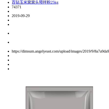
百钻玉米窝窝头预拌粉25kg
74371
2019-09-29
https://dimsum.angelyeast.com/upload/images/2019/9/8a7a9da