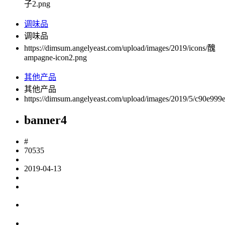
子2.png
调味品
调味品
https://dimsum.angelyeast.com/upload/images/2019/icons/醜
ampagne-icon2.png
其他产品
其他产品
https://dimsum.angelyeast.com/upload/images/2019/5/c90e99
banner4
#
70535
2019-04-13