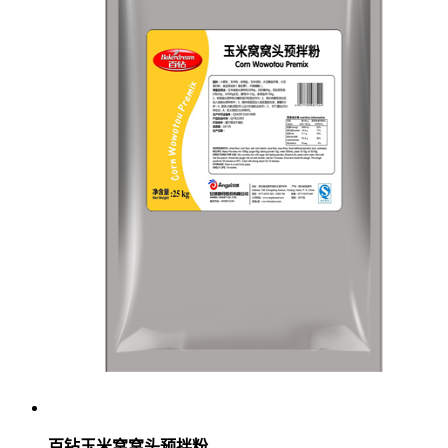
百钻玉米窝窝头预拌粉