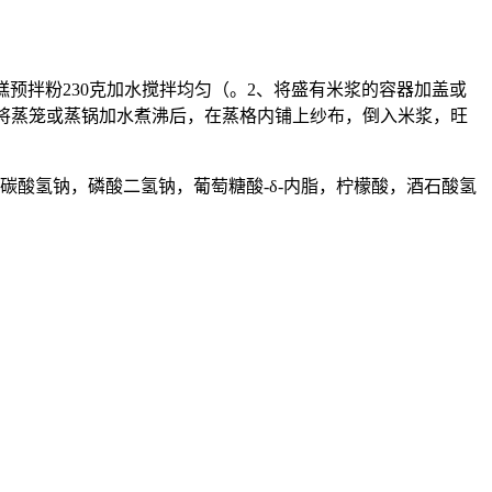
米发糕预拌粉230克加水搅拌均匀（。2、将盛有米浆的容器加盖或
4、将蒸笼或蒸锅加水煮沸后，在蒸格内铺上纱布，倒入米浆，旺
酸氢钠，磷酸二氢钠，葡萄糖酸-δ-内脂，柠檬酸，酒石酸氢