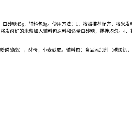
70克，白砂糖45g，辅料包8g。使用方法：1、按照推荐配方，将
时。3、将发酵好的米浆加入辅料包原料和适量白砂糖，搅拌均匀。
粉磷酸酯），酵母，小麦麸皮。辅料包：食品添加剂（碳酸钙，碳