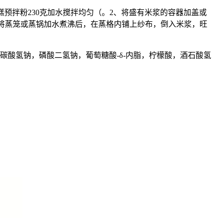
米发糕预拌粉230克加水搅拌均匀（。2、将盛有米浆的容器加盖或
4、将蒸笼或蒸锅加水煮沸后，在蒸格内铺上纱布，倒入米浆，旺
酸氢钠，磷酸二氢钠，葡萄糖酸-δ-内脂，柠檬酸，酒石酸氢