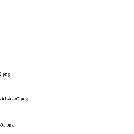
2.png
wich-icon2.png
-01.png