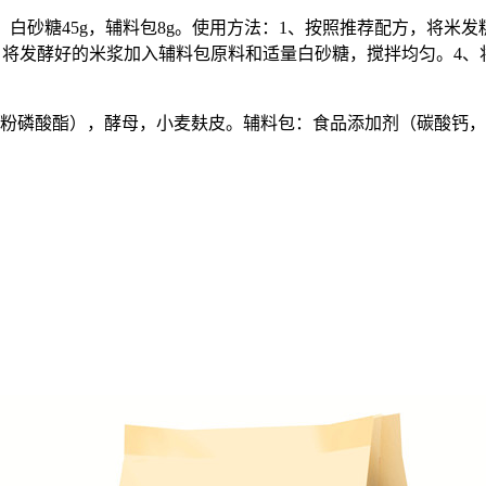
70克，白砂糖45g，辅料包8g。使用方法：1、按照推荐配方，将
时。3、将发酵好的米浆加入辅料包原料和适量白砂糖，搅拌均匀。
粉磷酸酯），酵母，小麦麸皮。辅料包：食品添加剂（碳酸钙，碳