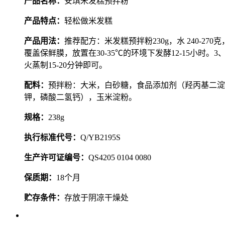
产品名称：
安琪
米发糕预拌粉
产品特点：
轻松做米发糕
产品用法：
推荐配方：米发糕预拌粉230g，水 240-2
覆盖保鲜膜，放置在30-35℃的环境下发酵12-15小
火蒸制15-20分钟即可。
配料：
预拌粉：大米，白砂糖，食品添加剂（羟丙基二淀
钾，磷酸二氢钙），玉米淀粉。
规格：
238g
执行标准代号：
Q/YB21
95
S
生产许可证编号：
QS4205 0104 0080
保质期：
18
个月
贮存条件：
存放于阴凉干燥处