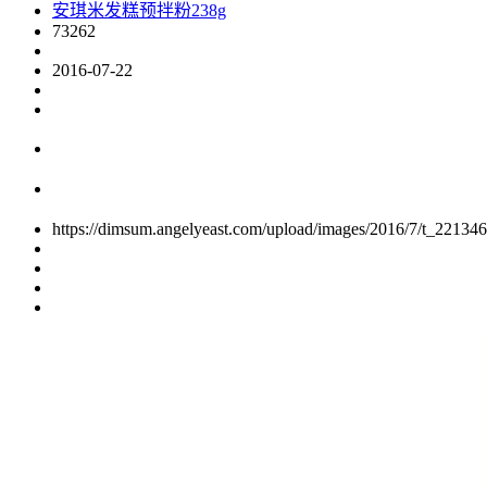
安琪米发糕预拌粉238g
73262
2016-07-22
https://dimsum.angelyeast.com/upload/images/2016/7/t_22134