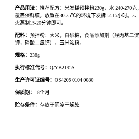
产品用法：
推荐配方：米发糕预拌粉230g，水 240-2
覆盖保鲜膜，放置在30-35℃的环境下发酵12-15小
火蒸制15-20分钟即可。
配料：
预拌粉：大米，白砂糖，食品添加剂（羟丙基二淀
钾，磷酸二氢钙），玉米淀粉。
规格：
238g
执行标准代号：
Q/YB21
95
S
生产许可证编号：
QS4205 0104 0080
保质期：
18
个月
贮存条件：
存放于阴凉干燥处