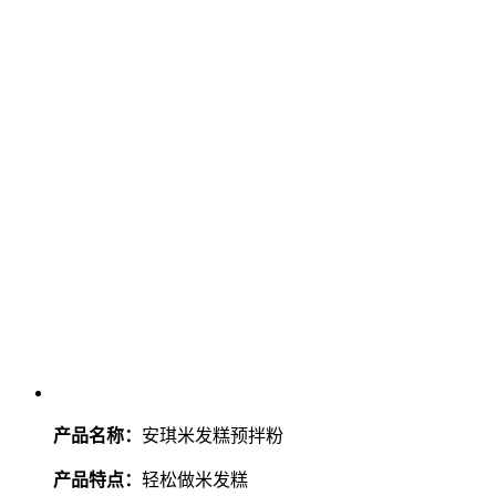
产品名称：
安琪
米发糕预拌粉
产品特点：
轻松做米发糕