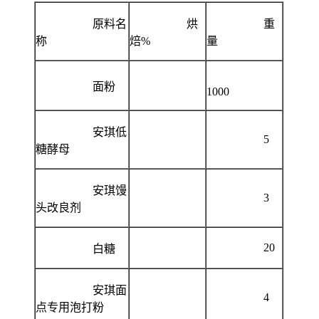
原料名
烘
重
称
焙%
量
面粉
1000
安琪低
5
糖酵母
安琪馒
3
头改良剂
20
白糖
安琪面
4
点专用泡打粉