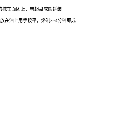
的抹在面团上，卷起盘成圆饼装
放在油上用手按平，烙制3~4分钟即成