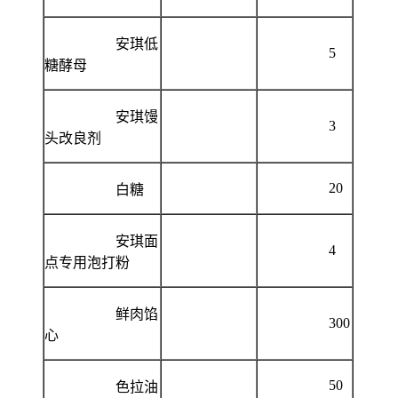
安琪低
5
糖酵母
安琪馒
3
头改良剂
20
白糖
安琪面
4
点专用泡打粉
鲜肉馅
300
心
50
色拉油