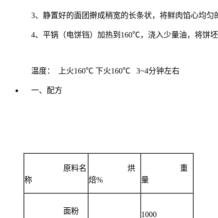
3、静置好的面团擀成稍宽的长条状，将鲜肉馅心均匀
4、平锅（电饼铛）加热到160℃，浇入少量油，将饼坯
温度： 上火160℃ 下火160℃ 3~4分钟左右
一、配方
原料名
烘
重
称
焙%
量
面粉
1000