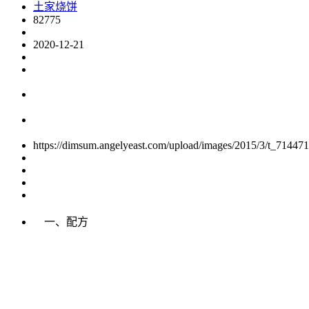
土家烧饼
82775
2020-12-21
https://dimsum.angelyeast.com/upload/images/2015/3/t_71447
一、配方