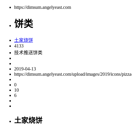
https://dimsum.angelyeast.com
饼类
土家烧饼
4133
技术推送饼类
2019-04-13
https://dimsum.angelyeast.com/upload/images/2019/icons/pizza
0
10
6
土家烧饼