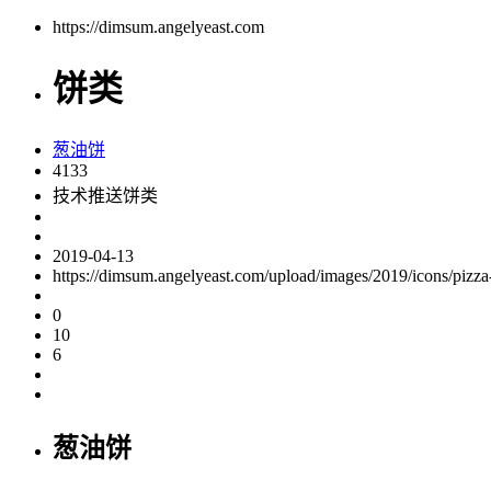
https://dimsum.angelyeast.com
饼类
葱油饼
4133
技术推送饼类
2019-04-13
https://dimsum.angelyeast.com/upload/images/2019/icons/pizza
0
10
6
葱油饼