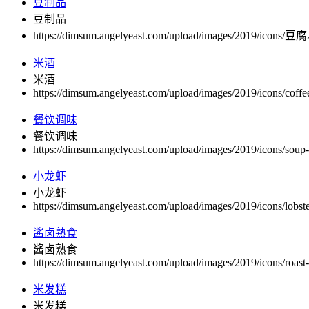
豆制品
豆制品
https://dimsum.angelyeast.com/upload/images/2019/icons/豆腐
米酒
米酒
https://dimsum.angelyeast.com/upload/images/2019/icons/coffe
餐饮调味
餐饮调味
https://dimsum.angelyeast.com/upload/images/2019/icons/soup
小龙虾
小龙虾
https://dimsum.angelyeast.com/upload/images/2019/icons/lobst
酱卤熟食
酱卤熟食
https://dimsum.angelyeast.com/upload/images/2019/icons/roast
米发糕
米发糕