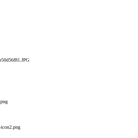
3b50d56f81.JPG
.png
-icon2.png