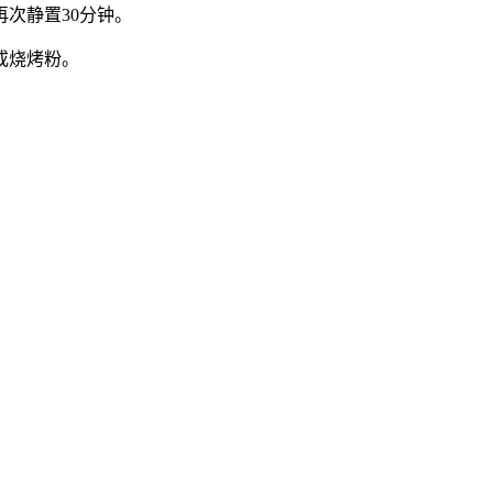
次静置30分钟。
或烧烤粉。